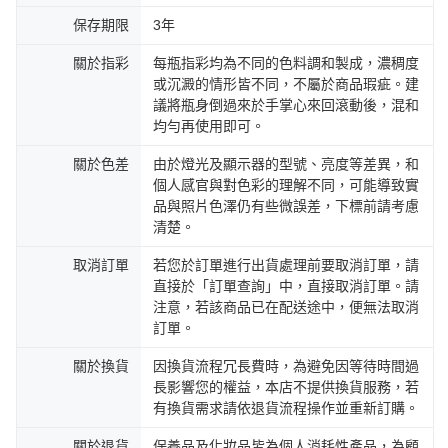
保存期限
3年
關於指彩
每瓶指彩均為不同的色料調和製成，濃稠度
或沉澱的情形皆不同，不屬於商品瑕疵。建
議將瓶身倒過來於手掌心來回滾動後，混和
均勻再使用即可。
關於色差
由於燈光及顯示器的型號、亮度等差異，和
個人感官與對色彩的理解不同，可能導致實
品與照片色澤仍有些微誤差，下標前請考慮
清楚。
取消訂單
若您於訂單進行出貨處理前要取消訂單，請
直接於「訂單查詢」中，直接取消訂單。請
注意，若該商品已在配送途中，便無法取消
訂單。
關於換貨
因換貨流程冗長費時，為避免因等待時間過
長影響您的權益，本店不提供換貨服務，若
有換貨需求請依退貨流程操作並重新訂購。
關於退貨
保養品及化妝品皆為個人消耗性產品，為顧