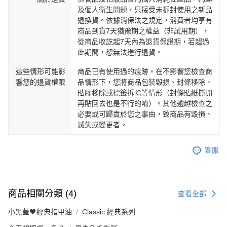
及個人衛生問題，只接受未拆封使用之新品
退換貨。依據消保法之規定，消費者均享有
商品到貨7天猶豫期之權益（非試用期），
從商品收訖起7天內為退貨保證期，若超過
此期間，恕無法進行退貨。
這些情形可能影
商品已有使用過的痕跡。在不影響您檢查商
響您的退貨權限
品情形下，您將商品包裝毀損、封條移除、
貼膠移除或標籤拆除等情形（封條貼紙撕開
再貼回去也是不行的唷）。其他逾越檢查之
必要或可歸責於您之事由，致商品有毀損、
滅失或變更者。
客服
商品相關分類 (4)
查看全部
小黑蓋🖤經典指甲油
Classic 經典系列