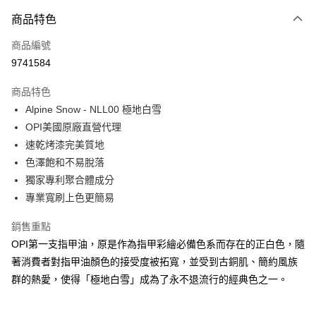
付款方式
商品特色
信用卡一次付款
商品編號
超商取貨付款
9741584
LINE Pay
商品特色
Apple Pay
Alpine Snow - NLL00 極地白雪
OPI美國原廠直營代理
街口支付
速乾烤漆完美質地
悠遊付
色澤飽和不易脫落
獨家專利聚合體成分
Google Pay
專業寬刷上色更簡易
全盈+PAY
銷售重點
大哥付你分期
OPI第一支指甲油，原是作為指甲彩繪必備色系而存在的正白色，隨
相關說明
著消費者對指甲油顏色的接受度被拓寬，並受到古銅肌、簡約風族
【大哥付你分期使用說明】
群的熱愛，使得「極地白雪」成為了永不退流行的經典色之一。
AFTEE先享後付
1.本服務由台灣大哥大提供，台灣大哥大用戶可立即使用無須另外申請。
2.付款方式選擇「大哥付你分期」，訂單成立後會自動跳轉到大哥付的交易
相關說明
流程，驗證手機門號後，選擇欲分期的期數、繳款截止日，確認付款後即完
【關於「AFTEE先享後付」】