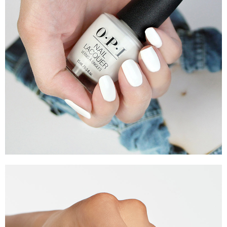
３．未成年的使用者請事先徵得法定代理人或監護人之同意方可使用
宅配
「AFTEE先享後付」，若未經同意申辦者引起之損失，本公司不負相關責
任。
每筆NT$80，滿NT$800(含以上)免運費
４．使用「AFTEE先享後付」時，將依據個別帳號之用戶狀況，依本公司即
時審查核予不同之上限額度；若仍有額度不足之情形，本公司將視審查結果
離島宅配
請求用戶進行身份認證。
每筆NT$220
５．嚴禁一人註冊多個帳號或使用他人資訊註冊。若發現惡意使用之情形，
恩沛科技股份有限公司將有權停止該用戶之使用額度並採取法律行動。