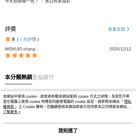
今天想擦哪一色？
黑白色系指彩
評價
查看全部
5
(
1
則評價
)
MEIKUEI.chang
2025/12/12
本分類熱銷
全站排行
本網站中使用 cookie，欲查詢有關本網站使用 cookie 方式之詳情，及若您不希
熱門標籤
望在電腦上使用 cookie 時應如何變更電腦的 cookie 設定，請參閱本網站「
隱私
權條款
」之 Cookie 聲明。您繼續使用本網站即表示您同意本公司得按本網站使
用條款之 Cookie 聲明使用 cookie。
了解更多 >
我知道了