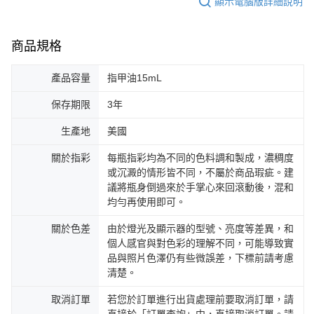
顯示電腦版詳細說明
商品規格
產品容量
指甲油15mL
保存期限
3年
生產地
美國
關於指彩
每瓶指彩均為不同的色料調和製成，濃稠度
或沉澱的情形皆不同，不屬於商品瑕疵。建
議將瓶身倒過來於手掌心來回滾動後，混和
均勻再使用即可。
關於色差
由於燈光及顯示器的型號、亮度等差異，和
個人感官與對色彩的理解不同，可能導致實
品與照片色澤仍有些微誤差，下標前請考慮
清楚。
取消訂單
若您於訂單進行出貨處理前要取消訂單，請