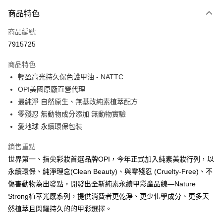
付款方式
商品特色
信用卡一次付款
商品編號
超商取貨付款
7915725
LINE Pay
商品特色
Apple Pay
輕盈高光持久保色護甲油 - NATTC
OPI美國原廠直營代理
街口支付
最純淨 自然原生、無基改純素植萃配方
悠遊付
零殘忍 無動物成分添加 無動物實驗
愛地球 永續環保包裝
Google Pay
銷售重點
全盈+PAY
世界第一、指尖彩妝首選品牌OPI，今年正式加入純素美妝行列，以
大哥付你分期
永續環保、純淨理念(Clean Beauty)、與零殘忍 (Cruelty-Free)、不
相關說明
傷害動物為出發點，開發出全新純素永續甲彩產品線—Nature
【大哥付你分期使用說明】
Strong植萃光感系列，提供消費者更乾淨、更少化學成分、更多天
AFTEE先享後付
1.本服務由台灣大哥大提供，台灣大哥大用戶可立即使用無須另外申請。
2.付款方式選擇「大哥付你分期」，訂單成立後會自動跳轉到大哥付的交易
然植萃且閃耀持久的的甲彩選擇。
相關說明
流程，驗證手機門號後，選擇欲分期的期數、繳款截止日，確認付款後即完
【關於「AFTEE先享後付」】