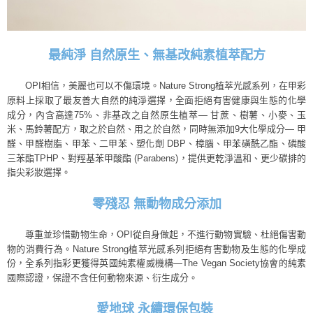
最純淨 自然原生、無基改純素植萃配方
OPI相信，美麗也可以不傷環境。
Nature Strong植萃光感系列，
在甲彩
原料上採取了最友善大自然的純淨選擇，
全面拒絕有害健康與生態的化學
成分，內含高達75%、
非基改之自然原生植萃— 甘蔗、樹薯、小麥、玉
米、馬鈴薯配方，取之於自然、
9大化學成分— 甲
用之於自然，同時無添加
醛、甲醛樹脂、甲苯、二甲苯、塑化劑 DBP、樟腦、甲苯磺酰乙酯、磷酸
三苯酯TPHP、對羥基苯甲酸酯 (Parabens)
，提供更乾淨溫和、更少碳排的
指尖彩妝選擇。
零殘忍 無動物成分添加
尊重並珍惜動物生命，OPI從自身做起，不進行動物實驗、杜絕傷害動
物的消費行為。Nature Strong植萃光感系列拒絕有害動物及生態的化學成
份，全系列指彩更獲得英國純素權威機構—The Vegan Society協會的純素
國際認證，保證不含任何動物來源、衍生成分。
愛地球 永續環保包裝