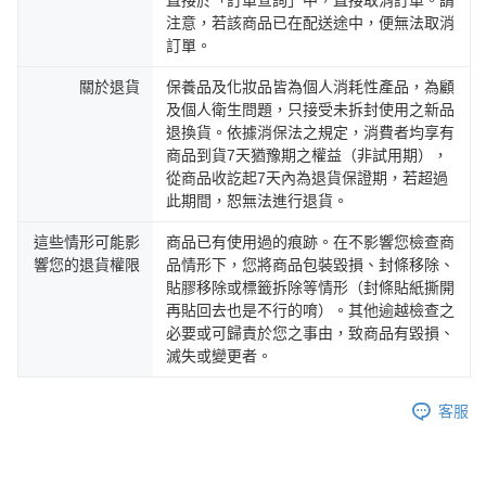
直接於「訂單查詢」中，直接取消訂單。請
注意，若該商品已在配送途中，便無法取消
訂單。
關於退貨
保養品及化妝品皆為個人消耗性產品，為顧
及個人衛生問題，只接受未拆封使用之新品
退換貨。依據消保法之規定，消費者均享有
商品到貨7天猶豫期之權益（非試用期），
從商品收訖起7天內為退貨保證期，若超過
此期間，恕無法進行退貨。
這些情形可能影
商品已有使用過的痕跡。在不影響您檢查商
響您的退貨權限
品情形下，您將商品包裝毀損、封條移除、
貼膠移除或標籤拆除等情形（封條貼紙撕開
再貼回去也是不行的唷）。其他逾越檢查之
必要或可歸責於您之事由，致商品有毀損、
滅失或變更者。
客服