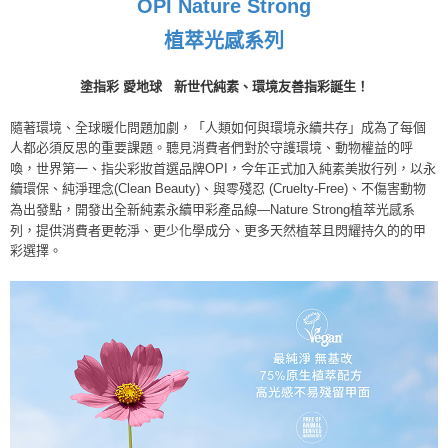
OPI Nature Strong
３．未成年的使用者請事先徵得法定代理人或監護人之同意方可使用
宅配
「AFTEE先享後付」，若未經同意申辦者引起之損失，本公司不負相關責
植萃光感系列
任。
每筆NT$80，滿NT$800(含以上)免運費
４．使用「AFTEE先享後付」時，將依據個別帳號之用戶狀況，依本公司即
塗指彩 愛地球
新世代純素、環境友善指彩誕生！
時審查核予不同之上限額度；若仍有額度不足之情形，本公司將視審查結果
離島宅配
請求用戶進行身份認證。
每筆NT$220
５．嚴禁一人註冊多個帳號或使用他人資訊註冊。若發現惡意使用之情形，
隨著環境、全球暖化問題加劇，「人類如何與環境永續共存」成為了每個
恩沛科技股份有限公司將有權停止該用戶之使用額度並採取法律行動。
人都必須反思的重要課題。聽見消費者們對於守護環境、動物權益的呼
喚，世界第一、指尖彩妝首選品牌OPI，今年正式加入純素美妝行列，以永
續環保、純淨理念(Clean Beauty)、與零殘忍 (Cruelty-Free)、不傷害動物
為出發點，開發出全新純素永續甲彩產品線—Nature Strong植萃光感系
列，提供消費者更乾淨、更少化學成分、更多天然植萃且閃耀持久的的甲
彩選擇。