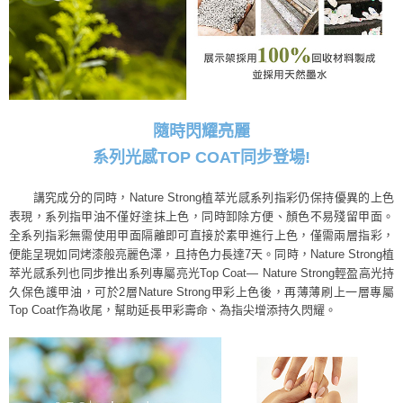
隨時閃耀亮麗
系列光感TOP COAT同步登場!
講究成分的同時，Nature Strong植萃光感系列指彩仍保持優異的上色
表現，
系列指甲油不僅好塗抹上色，同時卸除方便、顏色不易殘留甲面。
全系列指彩無需使用甲面隔離即可直接於素甲進行上色，僅需兩層指彩，
便能呈現如同烤漆般亮麗色澤，且持色力長達7天。
同時，Nature Strong植
萃光感系列也同步推出系列專屬亮光Top Coat— Nature Strong
輕盈高光持
久保色護甲油，可於2層Nature Strong甲彩上色後，
再薄薄刷上一層專屬
Top Coat作為收尾，幫助延長甲彩壽命、為指尖增添持久閃耀。