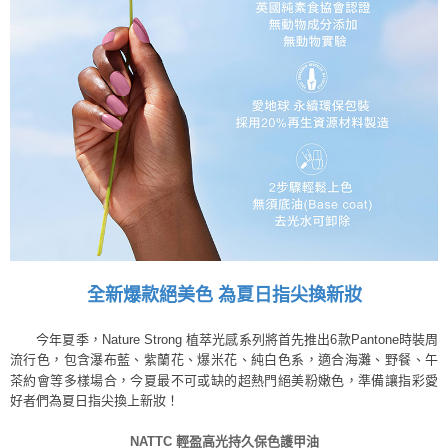
全新爆款絕美色 為夏日指尖換新妝
今年夏季，Nature Strong 植萃光感系列將首先推出6款Pantone時裝周
流行色，包含瀑布藍、紫蘭花、爆米花、純白色系，適合海灘、野餐、午
茶約會等多樣場合，今夏最不可或缺的超熱門絕美粉嫩色，準備讓指彩愛
好者們為夏日指尖換上新妝！
NATTC
輕盈高光持久保色護甲油