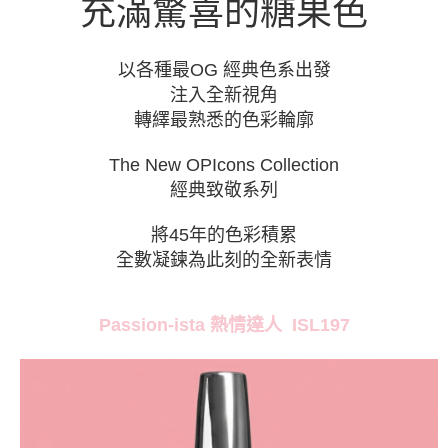
充滿驚喜的糖果⾊
宅配
「AFTEE先享後付」，若未經同意申辦者引起之損失，本公司不負相關責
任。
每筆NT$80，滿NT$800(含以上)免運費
４．使用「AFTEE先享後付」時，將依據個別帳號之用戶狀況，依本公司即
以各種最OG 經典色系出發
時審查核予不同之上限額度；若仍有額度不足之情形，本公司將視審查結果
離島宅配
請求用戶進行身份認證。
注入全新視角
每筆NT$220
５．嚴禁一人註冊多個帳號或使用他人資訊註冊。若發現惡意使用之情形，
轉繹最熟悉的色彩輪廓
恩沛科技股份有限公司將有權停止該用戶之使用額度並採取法律行動。
The New OPIcons Collection
經典致敬系列
將45年的色彩積累
全數凝鍊為此刻的全新表情
Passion-ista
ISL197
熱情達人