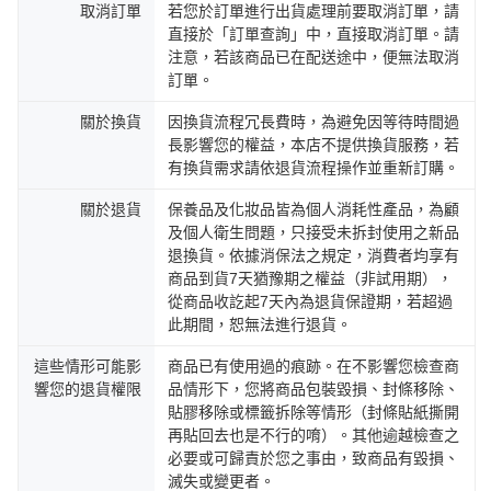
取消訂單
若您於訂單進行出貨處理前要取消訂單，請
直接於「訂單查詢」中，直接取消訂單。請
注意，若該商品已在配送途中，便無法取消
訂單。
關於換貨
因換貨流程冗長費時，為避免因等待時間過
長影響您的權益，本店不提供換貨服務，若
有換貨需求請依退貨流程操作並重新訂購。
關於退貨
保養品及化妝品皆為個人消耗性產品，為顧
及個人衛生問題，只接受未拆封使用之新品
退換貨。依據消保法之規定，消費者均享有
商品到貨7天猶豫期之權益（非試用期），
從商品收訖起7天內為退貨保證期，若超過
此期間，恕無法進行退貨。
這些情形可能影
商品已有使用過的痕跡。在不影響您檢查商
響您的退貨權限
品情形下，您將商品包裝毀損、封條移除、
貼膠移除或標籤拆除等情形（封條貼紙撕開
再貼回去也是不行的唷）。其他逾越檢查之
必要或可歸責於您之事由，致商品有毀損、
滅失或變更者。