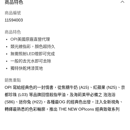
商品特色
信用卡一次付款
商品編號
超商取貨付款
11594003
LINE Pay
商品特色
Apple Pay
OPI美國原廠直營代理
類光繚指彩，顏色超持久
街口支付
無需照射LED燈即可完成
悠遊付
一般的去光水即可去除
獨特快乾烤漆質地
Google Pay
銷售重點
全盈+PAY
OPI 寫給經典色的一封情書，從焦糖牛奶 (A15)、紅蘋果 (N25)、京
大哥付你分期
都珍珠 (L03) 等品牌回憶殺指甲油，及海莉美甲必備之 泡泡浴
相關說明
(S86)、迷你兔 (H22)，各種最OG 的經典色出發，注入全新視角、
【大哥付你分期使用說明】
轉繹最熟悉的色彩輪廓，推出 THE NEW OPIcons 經典致敬系列
AFTEE先享後付
1.本服務由台灣大哥大提供，台灣大哥大用戶可立即使用無須另外申請。
2.付款方式選擇「大哥付你分期」，訂單成立後會自動跳轉到大哥付的交易
相關說明
流程，驗證手機門號後，選擇欲分期的期數、繳款截止日，確認付款後即完
【關於「AFTEE先享後付」】
成交易。
ATM付款
AFTEE先享後付是「在收到商品之後才付款」的支付方式。 讓您購物簡單