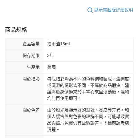
顯示電腦版詳細說明
商品規格
產品容量
指甲油15mL
保存期限
3年
生產地
美國
關於指彩
每瓶指彩均為不同的色料調和製成，濃稠度
或沉澱的情形皆不同，不屬於商品瑕疵。建
議將瓶身倒過來於手掌心來回滾動後，混和
均勻再使用即可。
關於色差
由於燈光及顯示器的型號、亮度等差異，和
個人感官與對色彩的理解不同，可能導致實
品與照片色澤仍有些微誤差，下標前請考慮
清楚。