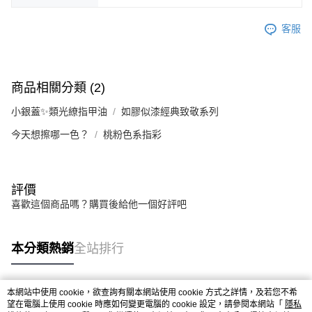
客服
商品相關分類 (2)
小銀蓋✨類光繚指甲油
如膠似漆經典致敬系列
今天想擦哪一色？
桃粉色系指彩
評價
喜歡這個商品嗎？購買後給他一個好評吧
本分類熱銷
全站排行
本網站中使用 cookie，欲查詢有關本網站使用 cookie 方式之詳情，及若您不希
熱門標籤
望在電腦上使用 cookie 時應如何變更電腦的 cookie 設定，請參閱本網站「
隱私