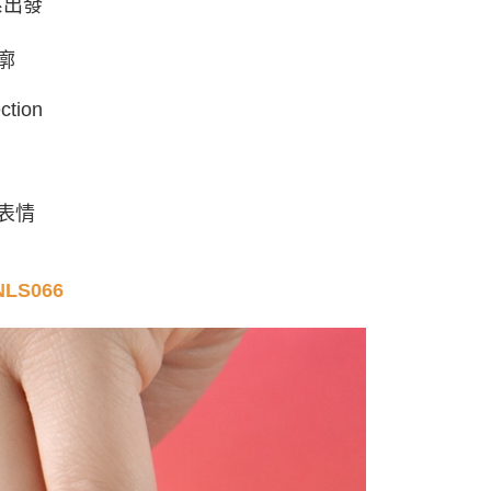
系出發
廓
ction
表情
LS066