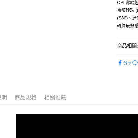
OPI 寫給
全盈+PAY
京都珍珠 
(S86)
大哥付你
轉繹最熟悉的
相關說明
【大哥付
AFTEE先
1.本服務
商品相關分
2.付款方
相關說明
流程，驗
【關於「A
ATM付款
完成交易
小黑蓋🖤
AFTEE
3.實際核
分享
便利好安
今天想擦
4.訂單成
１．簡單
消。如遇
２．便利
運送方式
今天想擦
無法說明
３．安心
【繳款方
【單件折$
全家取貨
1.分期款
【「AFT
醒簡訊。
說明
商品規格
相關推薦
每筆NT$8
１．於結帳
2.透過簡
付」結帳
帳／街口支
付款後全
２．訂單
３．收到繳
每筆NT$8
【注意事
／ATM／
1.本服務
※ 請注意
萊爾富取
用戶於交
絡購買商品
款買賣價
先享後付
每筆NT$8