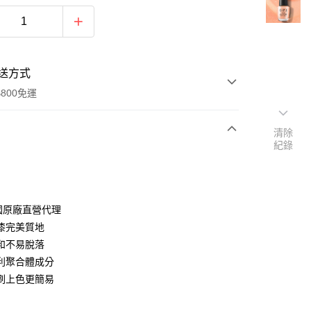
送方式
800免運
清除
紀錄
次付款
付款
美國原廠直營代理
漆完美質地
和不易脫落
利聚合體成分
刷上色更簡易
y