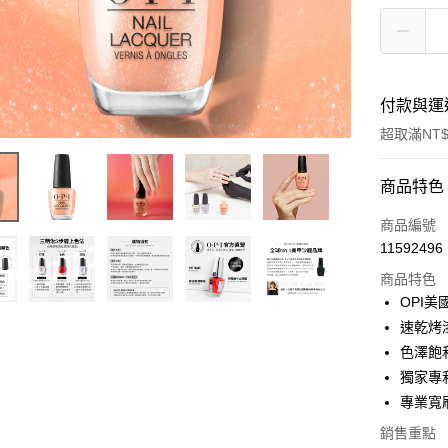
付款與運
超取滿NT$
付款方式
商品特色
信用卡一
商品編號
11592496
超商取貨
商品特色
LINE Pay
OPI
速乾烤
Apple Pay
色澤飽
街口支付
獨家專
專業寬
悠遊付
銷售重點
Google Pa