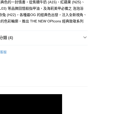
經典色的一封情書，從焦糖牛奶 (A15)、紅蘋果 (N25)、
(L03) 等品牌回憶殺指甲油，及海莉美甲必備之 泡泡浴
、迷你兔 (H22)，各種最OG 的經典色出發，注入全新視角、
分期
色彩輪廓，推出 THE NEW OPIcons 經典致敬系列
你分期使用說明】
享後付
由台灣大哥大提供，台灣大哥大用戶可立即使用無須另外申請。
類 (4)
式選擇「大哥付你分期」，訂單成立後會自動跳轉到大哥付的交易
證手機門號後，選擇欲分期的期數、繳款截止日，確認付款後即
FTEE先享後付」】
。
經典指甲油
經典致敬系列
先享後付是「在收到商品之後才付款」的支付方式。 讓您購物簡單
准額度、可分期數及費用金額請依後續交易確認頁面所載為準。
客服
心！
哪一色？
紅橘色系指彩
立30分鐘內，如未前往確認交易或遇審核未通過，訂單將自動取
：不需註冊會員、不需綁卡、不需儲值。
「轉專審核」未通過狀況，表示未達大哥付你分期系統評分，恕
：只要手機號碼，簡訊認證，即可結帳。
哪一色？
亮片珠光指彩
評估內容。
：先確認商品／服務後，再付款。
式說明】
77；3件折$377】七夕寵愛計劃
付款
項不併入電信帳單，「大哥付你分期」於每月結算日後寄送繳費提
EE先享後付」結帳流程】
0，滿NT$800(含以上)免運費
方式選擇「AFTEE先享後付」後，將跳轉至「AFTEE先享後
訊連結打開帳單後，可選擇「超商條碼／台灣大直營門市／銀行轉
頁面，進行簡訊認證並確認金額後，即可完成結帳。
付／iPASS MONEY」等通路繳費。
家取貨
成立數日內，您將收到繳費通知簡訊。
費通知簡訊後14天內，點擊此簡訊中的連結，可透過四大超商
0，滿NT$800(含以上)免運費
項】
網路銀行／等多元方式進行付款，方視為交易完成。
係由「台灣大哥大股份有限公司」（以下簡稱本公司）所提供，讓
：結帳手續完成當下不需立刻繳費，但若您需要取消訂單，請聯
貨付款
易時，得透過本服務購買商品或服務，並由商店將買賣／分期付
的店家。未經商家同意取消之訂單仍視為有效，需透過AFTEE
金債權讓與本公司後，依約使用本公司帳單繳交帳款。
繳納相關費用。
0