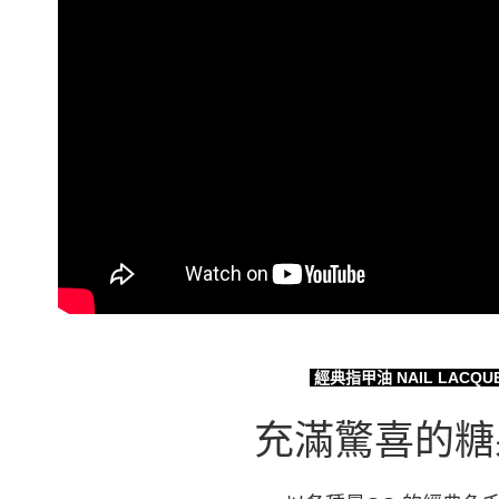
2.基於同
※ 交易是
資料（包
是否繳費成
付款後萊
用，由本
付客戶支
每筆NT$8
3.完整用
【注意事
7-11取貨
１．透過由
交易，需
每筆NT$8
求債權轉
２．關於
付款後7-1
https://aft
每筆NT$8
３．未成
「AFTE
宅配
任。
４．使用「
每筆NT$8
即時審查
結果請求
離島宅配
５．嚴禁
每筆NT$2
形，恩沛
動。
經典指甲油 NAIL LACQU
充滿驚喜的糖