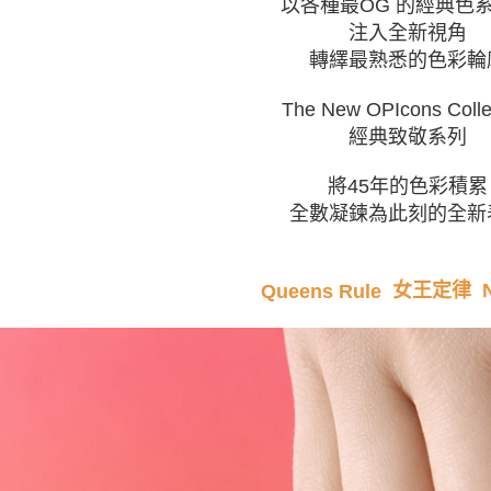
以各種最OG 的經典色
注入全新視角
轉繹最熟悉的色彩輪
The New OPIcons Colle
經典致敬系列
將45年的色彩積累
全數凝鍊為此刻的全新
N
女王定律
Queens Rule