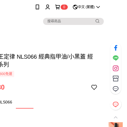
0
中文 (繁體)
女王定律 NLS066 經典指甲油/小黑蓋 經
系列
800免運
80
LS066