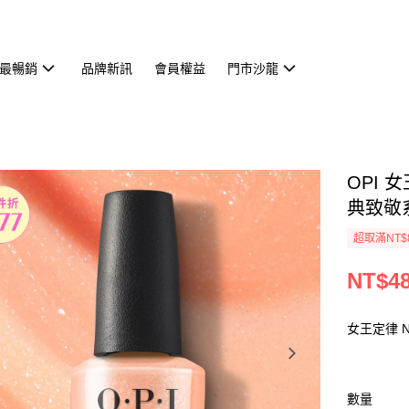
最暢銷
品牌新訊
會員權益
門市沙龍
OPI 
典致敬
超取滿NT$
NT$4
女王定律 N
數量